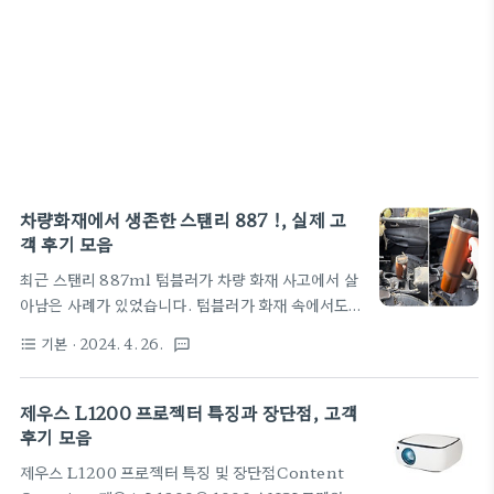
차량화재에서 생존한 스탠리 887 !, 실제 고
객 후기 모음
최근 스탠리 887ml 텀블러가 차량 화재 사고에서 살
아남은 사례가 있었습니다. 텀블러가 화재 속에서도
온전히 보존되어 화제가 되었습니다. 스탠리 887ml
기본
· 2024. 4. 26.
format_list_bulleted
textsms
텀블러 주요 특징용량: 887ml로 큰 용량의 텀블러입
니다. 장시간 사용하기에 적합합니다. 1소재: 도자기/
세라믹 소재로 제작되어 내구성이 뛰어납니다. 1보
제우스 L1200 프로젝터 특징과 장단점, 고객
온/보냉 기능: 'H2.0 플로우 스테이트' 기술로 오랫
후기 모음
동안 음료의 온도를 유지할 수 있습니다. 2디자인: 다
제우스 L1200 프로젝터 특징 및 장단점Content
양한 색상과 디자인 옵션이 있어 개성 있는 스타일링