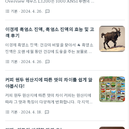
Overview 제우스 L1200은 1000 ANSI 루멘의 밝
이 가능합니다. 3액세서리: 전용 포장 파우치 등 다양
기, Full HD 해상도, 내장 안드로이드 9.0, 100%
한 액세서리도 구매할 수 있습니다. 최근 스탠리 텀블
기본
· 2024. 4. 26.
format_list_bulleted
textsms
오프셋, 전방향 키스톤 보정 등의 주요 기능을 갖춘 미
러 887의 인기가 높아지면서, 소비자들이 가장 선호
니 프로젝터입니다. 사용자 인터페이스가 편리하고,
하는 스탠리 텀블러 887의 특징을 살펴보겠습니다.
안드로이드 폰 미러링 기능도 좋습니다. 주요 특징밝
이경제 흑염소 진액, 흑염소 진액의 효능 및 고
고품질의 소재와 튼튼한 내구성으로..
기: 1000 ANSI 루멘으로 200 ANSI 루멘보다 약
객 후기
간 밝습니다.해상도: Full HD 1920x1080 해상도
이경제 흑염소 진액: 건강의 비밀을 찾아서 🐐 흑염소
로 선명하고 세부 사항이 잘 보입니다.운영체제: 내장
진액은 오랜 세월 동안 건강에 도움을 주는 보물로 여
안드로이드 9.0으로 다양한 OTT 서비스를 이용할
겨져 왔습니다. 이번에는 이경제 흑염소 진액에 대해
수 있습니다.오프셋: 100% 오프셋으로 천장이나 바
기본
· 2024. 4. 26.
format_list_bulleted
textsms
알아보겠습니다. 흑염소 진액 : 건강의 비밀 흑염소
닥에 설치해도 화면 위치를 조정할 수 있습니다.키스
진액은 흑염소가 출산 후 젖을 먹이기 위해 몸속에 축
톤 보정: 전방향 키스톤 보정 기능으로 화면 왜곡을..
적된 미네랄과 영양소를 농축한 것입니다. 이러한 진
커피 원두 원산지에 따른 맛의 차이를 쉽게 알
액은 흑염소의 건강을 유지하는 데 중요한 역할을 합
아봅시다!
니다. 흑염소 진액에는 다양한 영양소가 풍부하게 함
커피 원두 원산지에 따른 맛의 차이 커피는 원산지에
유되어 있습니다. 그 중에서도 단백질, 지방, 탄수화
따라 그 맛과 특징이 다양하게 변화합니다. 각 지역의
물, 미네랄, 비타민 등이 풍부하게 함유되어 있어 건
토양, 기후, 고도 등이 원두의 품질에 영향을 미치며,
강에 도움을 줄 수 있습니다. 또한 흑염소 진액에는 인
기본
· 2024. 4. 18.
format_list_bulleted
textsms
이는 커피의 향과 맛을 결정하는 중요한 요소입니다.
삼, 동충하초, 홍경천 등의 효능이 있는 자연 추출물
이 글에서는 다양한 커피 원산지의 특징과 그에 따른
이 함유되어 있어 건강에 도움을 줄 수 있는 것으로 알
맛의 차이를 알아보겠습니다. 1. 라틴 아메리카 라틴