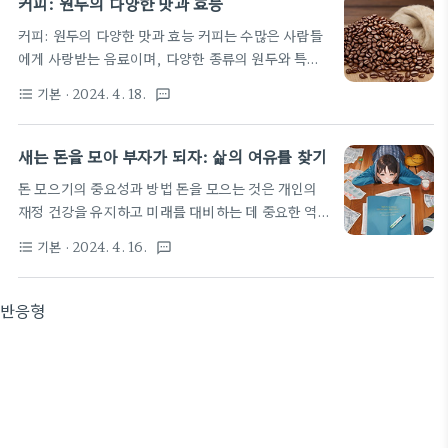
커피: 원두의 다양한 맛과 효능
려져 있습니다. 흑염소 진액의 효..
아메리카 지역은 커피 생산의 중심지로 알려져 있습니
커피: 원두의 다양한 맛과 효능 커피는 수많은 사람들
다. 콜롬비아, 브라질, 코스타리카 등이 대표적인 라
에게 사랑받는 음료이며, 다양한 종류의 원두와 특징
틴 아메리카 커피 원산지입니다. 이 지역의 커피는 대
적인 맛을 가지고 있습니다. 이 글에서는 커피 원두의
체로 균형잡힌 맛과 부드러운 산미를 가지고 있습니
기본
· 2024. 4. 18.
format_list_bulleted
textsms
다양한 산미와 향, 그리고 커피의 고소함과 효능에 대
다. 과일향과 달콤한 풍미가 특징이며, 산미가 뛰어난
해 알아보겠습니다. 커피 원두와 산미 커피 원두는 종
아로마를 갖추고 있습니다. 🌍 라틴 아메리카 커피 원
류에 따라 다양한 산미를 가지고 있습니다. 각 원두는
새는 돈을 모아 부자가 되자: 삶의 여유를 찾기
두 2. 아프리카 아프리카는 커피 원산지로서 특유의
생산지와 가공 방법에 따라 고유한 맛과 향을 가지고
풍부한 과일향과 깔끔한 산미로 유명..
돈 모으기의 중요성과 방법 돈을 모으는 것은 개인의
있습니다. 아라비카 원두 라이트 로스트 아라비카 원
재정 건강을 유지하고 미래를 대비하는 데 중요한 역
두는 일반적으로 라이트 로스트되어 부드럽고 과일향
할을 합니다. 재정적 안정은 삶의 여유를 찾고 부의 증
이 강조된 맛을 가집니다. 산미는 다양한 종류의 과일
기본
· 2024. 4. 16.
format_list_bulleted
textsms
가를 이루기 위한 출발점이며, 적절한 저축 습관은 재
과 같은 풍미를 제공합니다. 이러한 원두는 대부분 에
무 목표를 실현하고 금전적 불안을 해소하는 데 도움
스프레소로 사용되며, 산미와 향을 즐기는 사람들에
이 됩니다. 목표 설정과 계획 수립 구체적 목표: 목표
반응형
게 인기가 있습니다. 미디엄 로스트 미디엄 로스트된
는 구체적이고 현실적이어야 하며, 단기적인 목표와
아라비카 원두는 과일의 달콤하고 부드러운 풍미..
장기적인 목표를 설정하여 지속적인 노력을 유도해야
합니다. 예를 들어, 금융적 안정을 위해 급여의 일부를
저축하는 것이 단기적인 목표일 수 있고, 장기적인 목
표로는 부동산 투자나 자산 형성을 할 수 있습니다. 소
비 습관 조절 지출 관리: 지출을 추적하고 불필요한 지